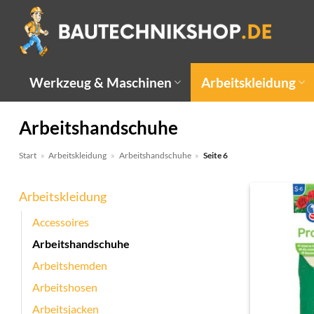
Zum
Inhalt
springen
Werkzeug & Maschinen
Arbeitskleidung
Arbeitshandschuhe
Start
»
Arbeitskleidung
»
Arbeitshandschuhe
»
Seite 6
Arbeitskleidung
Accessoires
Arbeitshandschuhe
Arbeitshemden
Arbeitshosen
Arbeitsjacken