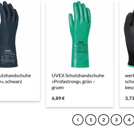
utzhandschuhe
UVEX Schutzhandschuhe
wer
n«, schwarz
»Profastrong«, grün –
schw
gruen
besc
6,89
€
3,7
1
2
3
4