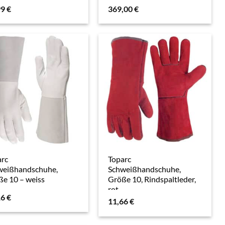
99
€
369,00
€
arc
Toparc
weißhandschuhe,
Schweißhandschuhe,
e 10 – weiss
Größe 10, Rindspaltleder,
rot
16
€
11,66
€