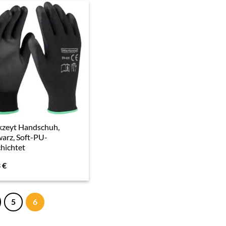
kzeyt Handschuh,
arz, Soft-PU-
hichtet
3
€
5
6