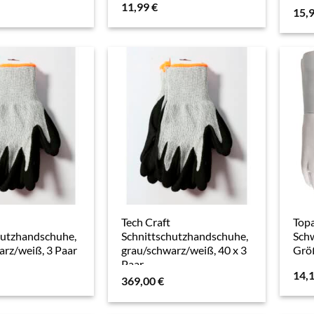
11,99
€
15,
Tech Craft
Top
hutzhandschuhe,
Schnittschutzhandschuhe,
Sch
arz/weiß, 3 Paar
grau/schwarz/weiß, 40 x 3
Größ
Paar
14,
369,00
€