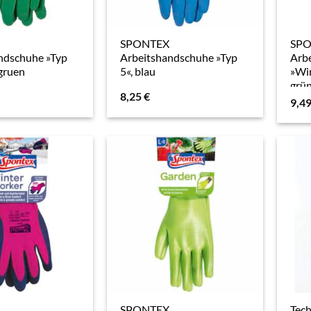
SPONTEX
SP
ndschuhe »Typ
Arbeitshandschuhe »Typ
Arb
 gruen
5«, blau
»Wi
grü
8,25
€
9,4
SPONTEX
Tech