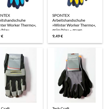
ONTEX
SPONTEX
eitshandschuhe
Arbeitshandschuhe
nter Worker Thermo«,
»Winter Worker Thermo«,
n/blau
grün/blau – gruen
9
€
9,49
€
 Craft
Tech Craft