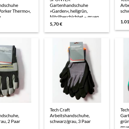
ndschuhe
Gartenhandschuhe
Arb
orker Thermo«,
»Garden«, hellgrün,
schw
a
Nitrilbeschichtet – gruen
1.0
5,70
€
Tech Craft
Tech
ndschuhe,
Arbeitshandschuhe,
Gar
au, 2 Paar
schwarz/grau, 3 Paar
grün
gru