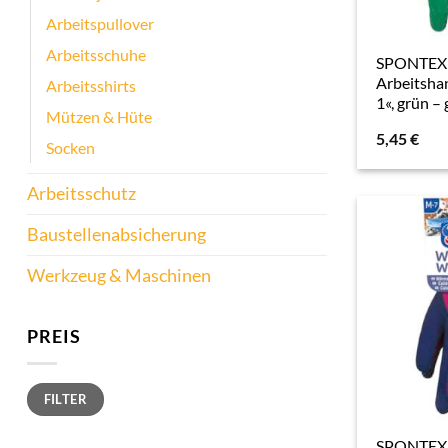
Arbeitspullover
Arbeitsschuhe
SPONTEX
Arbeitsha
Arbeitsshirts
1«, grün –
Mützen & Hüte
5,45
€
Socken
Arbeitsschutz
Baustellenabsicherung
Werkzeug & Maschinen
PREIS
Min.
Max.
FILTER
Preis
Preis
SPONTEX