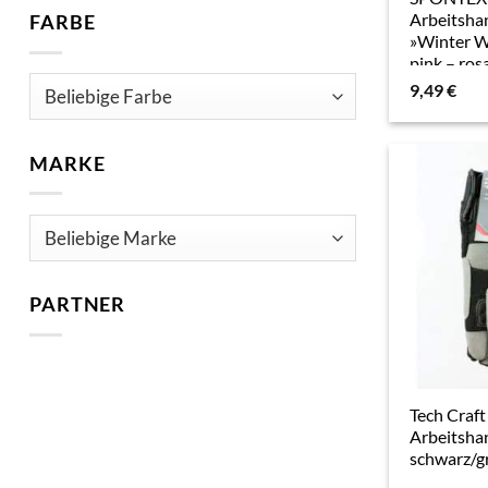
Arbeitsha
FARBE
»Winter W
pink – ros
9,49
€
MARKE
PARTNER
Tech Craft
Arbeitsha
schwarz/gr