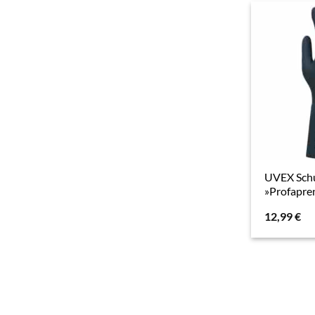
UVEX Sch
»Profapre
12,99
€