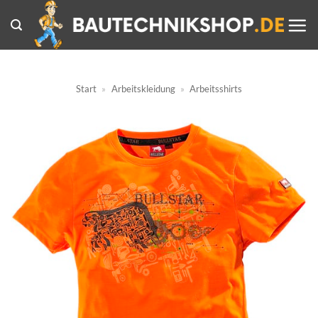
Zum
Inhalt
springen
Start
»
Arbeitskleidung
»
Arbeitsshirts