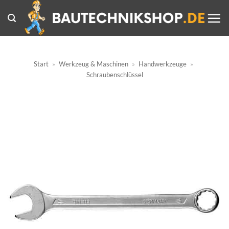
Zum
Inhalt
springen
Start
»
Werkzeug & Maschinen
»
Handwerkzeuge
»
Schraubenschlüssel