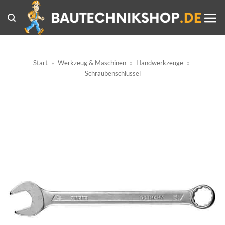
Zum
Inhalt
springen
Start
»
Werkzeug & Maschinen
»
Handwerkzeuge
»
Schraubenschlüssel