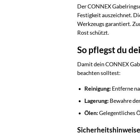
Der CONNEX Gabelringschl
Festigkeit auszeichnet. D
Werkzeugs garantiert. Zu
Rost schützt.
So pflegst du d
Damit dein CONNEX Gabelrin
beachten solltest:
Reinigung:
Entferne na
Lagerung:
Bewahre den 
Ölen:
Gelegentliches Öl
Sicherheitshinweise