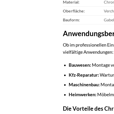
Material:
Chro
Oberfläche:
Verch
Bauform:
Gabel
Anwendungsbere
Ob im professionellen Ein
vielfältige Anwendungen:
Bauwesen:
Montage von
Kfz-Reparatur:
Wartung
Maschinenbau:
Montag
Heimwerken:
Möbelmon
Die Vorteile des C