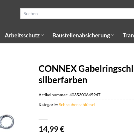
Suchen
nach:
Arbeitsschutz
Baustellenabsicherung
Tran
CONNEX Gabelringschlü
silberfarben
Artikelnummer:
4035300645947
Kategorie:
Schraubenschlüssel
14,99
€