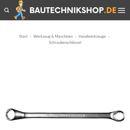
Zum
Inhalt
springen
Start
»
Werkzeug & Maschinen
»
Handwerkzeuge
»
Schraubenschlüssel