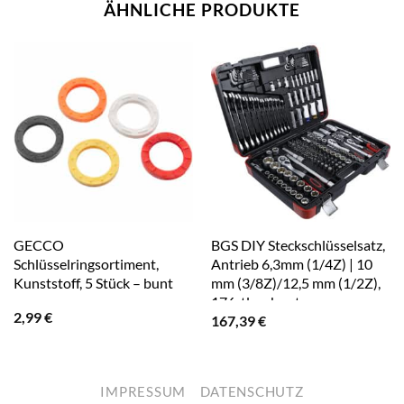
ÄHNLICHE PRODUKTE
GECCO
BGS DIY Steckschlüsselsatz,
Schlüsselringsortiment,
Antrieb 6,3mm (1/4Z) | 10
Kunststoff, 5 Stück – bunt
mm (3/8Z)/12,5 mm (1/2Z),
176-tlg – bunt
2,99
€
167,39
€
IMPRESSUM
DATENSCHUTZ