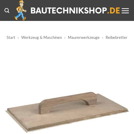
Zum
Inhalt
springen
Start
»
Werkzeug & Maschinen
»
Maurerwerkzeuge
»
Reibebretter