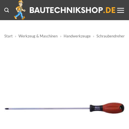
Zum
Inhalt
springen
Start
»
Werkzeug & Maschinen
»
Handwerkzeuge
»
Schraubendreher