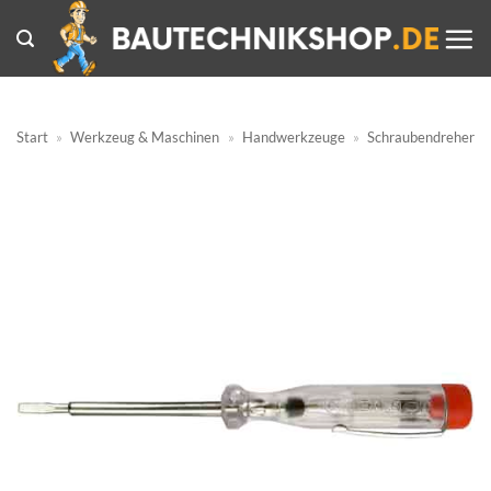
Zum
Inhalt
springen
Start
»
Werkzeug & Maschinen
»
Handwerkzeuge
»
Schraubendreher