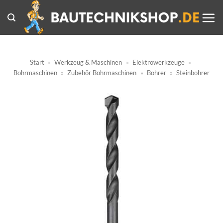
Zum
Inhalt
springen
Start
»
Werkzeug & Maschinen
»
Elektrowerkzeuge
»
Bohrmaschinen
»
Zubehör Bohrmaschinen
»
Bohrer
»
Steinbohrer