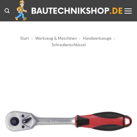
Zum
Inhalt
springen
Start
»
Werkzeug & Maschinen
»
Handwerkzeuge
»
Schraubenschlüssel