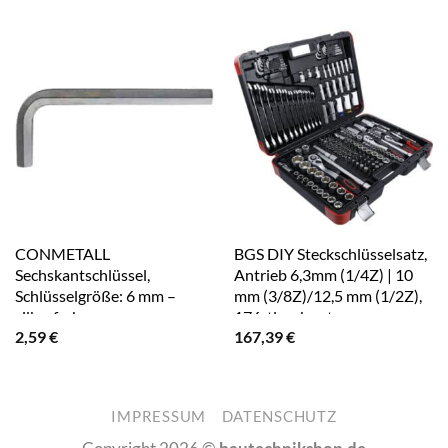
CONMETALL
BGS DIY Steckschlüsselsatz,
Sechskantschlüssel,
Antrieb 6,3mm (1/4Z) | 10
Schlüsselgröße: 6 mm –
mm (3/8Z)/12,5 mm (1/2Z),
silberfarben
176-tlg – bunt
2,59
€
167,39
€
IMPRESSUM
DATENSCHUTZ