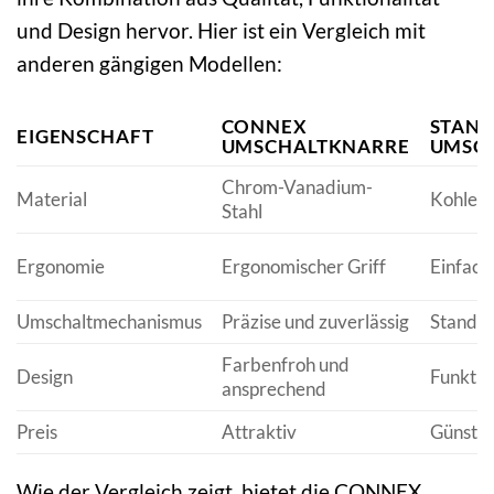
und Design hervor. Hier ist ein Vergleich mit
anderen gängigen Modellen:
CONNEX
STAN
EIGENSCHAFT
UMSCHALTKNARRE
UMSC
Chrom-Vanadium-
Material
Kohlens
Stahl
Ergonomie
Ergonomischer Griff
Einfache
Umschaltmechanismus
Präzise und zuverlässig
Standa
Farbenfroh und
Design
Funktio
ansprechend
Preis
Attraktiv
Günstig
Wie der Vergleich zeigt, bietet die CONNEX