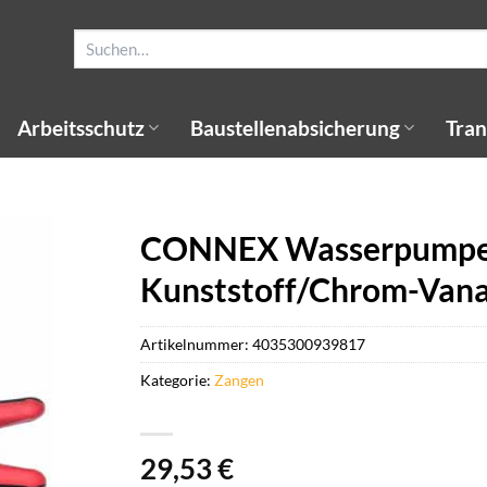
Suchen
nach:
Arbeitsschutz
Baustellenabsicherung
Tran
CONNEX Wasserpumpenz
Kunststoff/Chrom-Vana
Artikelnummer:
4035300939817
Kategorie:
Zangen
29,53
€