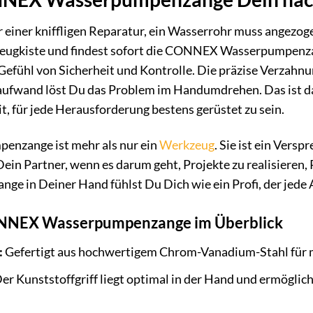
or einer kniffligen Reparatur, ein Wasserrohr muss angezog
zeugkiste und findest sofort die CONNEX Wasserpumpenza
 Gefühl von Sicherheit und Kontrolle. Die präzise Verzahnu
aufwand löst Du das Problem im Handumdrehen. Das ist 
t, für jede Herausforderung bestens gerüstet zu sein.
nzange ist mehr als nur ein
Werkzeug
. Sie ist ein Vers
t Dein Partner, wenn es darum geht, Projekte zu realisier
ange in Deiner Hand fühlst Du Dich wie ein Profi, der jede
CONNEX Wasserpumpenzange im Überblick
:
Gefertigt aus hochwertigem Chrom-Vanadium-Stahl für ma
er Kunststoffgriff liegt optimal in der Hand und ermöglich