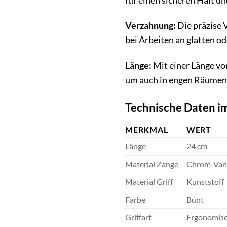
für einen sicheren Halt un
Verzahnung:
Die präzise 
bei Arbeiten an glatten od
Länge:
Mit einer Länge vo
um auch in engen Räumen e
Technische Daten im
MERKMAL
WERT
Länge
24 cm
Material Zange
Chrom-Van
Material Griff
Kunststoff
Farbe
Bunt
Griffart
Ergonomis