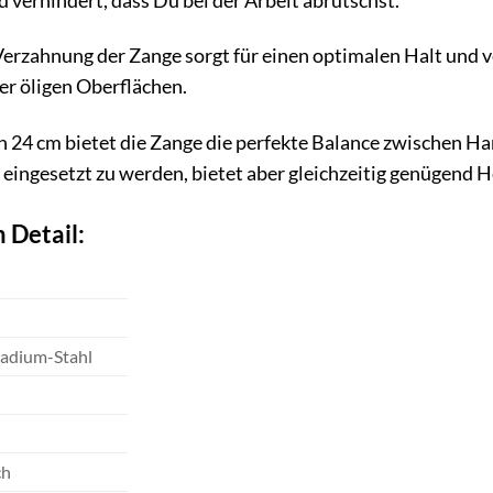
d verhindert, dass Du bei der Arbeit abrutschst.
Verzahnung der Zange sorgt für einen optimalen Halt und v
er öligen Oberflächen.
n 24 cm bietet die Zange die perfekte Balance zwischen Ha
ingesetzt zu werden, bietet aber gleichzeitig genügend He
 Detail:
adium-Stahl
ch