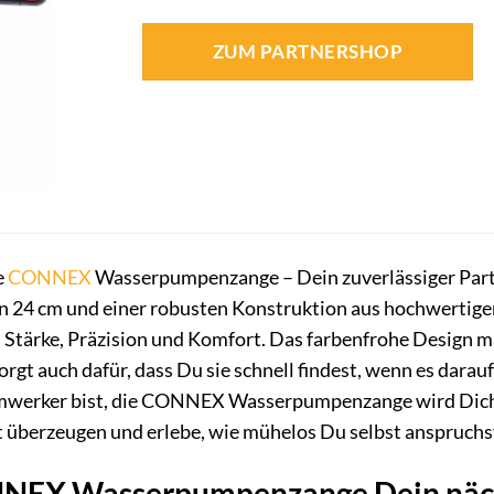
ZUM PARTNERSHOP
e
CONNEX
Wasserpumpenzange – Dein zuverlässiger Partn
von 24 cm und einer robusten Konstruktion aus hochwerti
Stärke, Präzision und Komfort. Das farbenfrohe Design ma
rgt auch dafür, dass Du sie schnell findest, wenn es dara
mwerker bist, die CONNEX Wasserpumpenzange wird Dich mi
t überzeugen und erlebe, wie mühelos Du selbst anspruch
EX Wasserpumpenzange Dein nächs