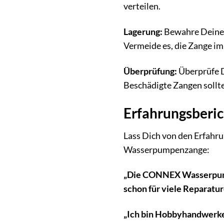
verteilen.
Lagerung:
Bewahre Deine Z
Vermeide es, die Zange im
Überprüfung:
Überprüfe D
Beschädigte Zangen sollte
Erfahrungsberi
Lass Dich von den Erfahr
Wasserpumpenzange:
„Die CONNEX Wasserpumpenz
schon für viele Reparatu
„Ich bin Hobbyhandwerke