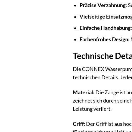
Präzise Verzahnung:
So
Vielseitige Einsatzmög
Einfache Handhabung:
Farbenfrohes Design:
N
Technische Deta
Die CONNEX Wasserpumpenz
technischen Details. Jede
Material:
Die Zange ist a
zeichnet sich durch seine
Leistung verliert.
Griff:
Der Griff ist aus ho