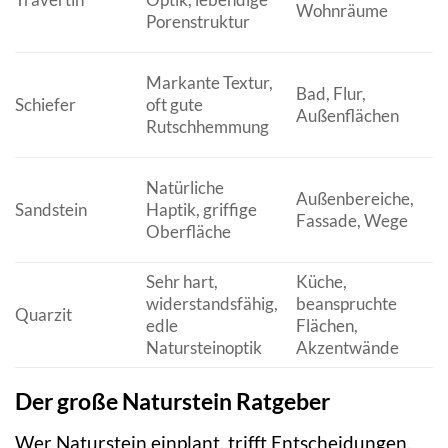
Wohnräume
Porenstruktur
Markante Textur,
Bad, Flur,
Schiefer
oft gute
Außenflächen
Rutschhemmung
Natürliche
Außenbereiche,
Sandstein
Haptik, griffige
Fassade, Wege
Oberfläche
Sehr hart,
Küche,
widerstandsfähig,
beanspruchte
Quarzit
edle
Flächen,
Natursteinoptik
Akzentwände
Der große Naturstein Ratgeber
Wer Naturstein einplant, trifft Entscheidungen,