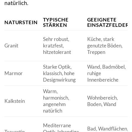
natürlich.
TYPISCHE
GEEIGNETE
NATURSTEIN
STÄRKEN
EINSATZFELDER
Sehr robust,
Küche, stark
Granit
kratzfest,
genutzte Böden,
hitzetolerant
Treppen
Starke Optik,
Wand, Badmöbel,
Marmor
klassisch, hohe
ruhige
Designwirkung
Innenbereiche
Warm,
harmonisch,
Wohnbereich,
Kalkstein
angenehm
Boden, Wand
natürlich
Mediterrane
Bad, Wandflächen,
Travertin
Optik, lebendige