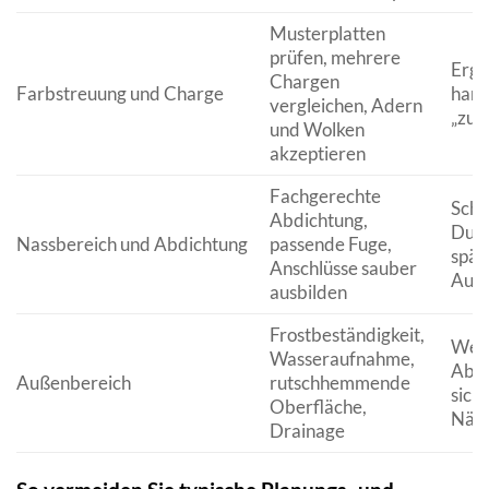
Musterplatten
prüfen, mehrere
Erge
Chargen
Farbstreuung und Charge
harm
vergleichen, Adern
„zus
und Wolken
akzeptieren
Fachgerechte
Schü
Abdichtung,
Durc
Nassbereich und Abdichtung
passende Fuge,
spät
Anschlüsse sauber
Ausb
ausbilden
Frostbeständigkeit,
Wen
Wasseraufnahme,
Abpl
Außenbereich
rutschhemmende
siche
Oberfläche,
Näs
Drainage