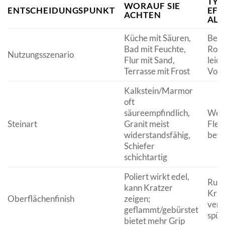
TYP
WORAUF SIE
ENTSCHEIDUNGSPUNKT
EFF
ACHTEN
ALL
Küche mit Säuren,
Best
Bad mit Feuchte,
Robu
Nutzungsszenario
Flur mit Sand,
leic
Terrasse mit Frost
Vorr
Kalkstein/Marmor
oft
säureempfindlich,
Wen
Steinart
Granit meist
Flec
widerstandsfähig,
bewu
Schiefer
schichtartig
Poliert wirkt edel,
Ruts
kann Kratzer
Krat
Oberflächenfinish
zeigen;
verä
geflammt/gebürstet
spür
bietet mehr Grip