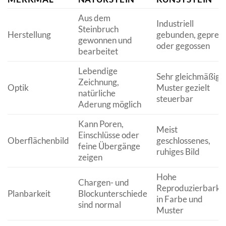
Aus dem
Industriell
Steinbruch
Herstellung
gebunden, gepress
gewonnen und
oder gegossen
bearbeitet
Lebendige
Sehr gleichmäßig,
Zeichnung,
Optik
Muster gezielt
natürliche
steuerbar
Aderung möglich
Kann Poren,
Meist
Einschlüsse oder
Oberflächenbild
geschlossenes,
feine Übergänge
ruhiges Bild
zeigen
Hohe
Chargen- und
Reproduzierbarkei
Planbarkeit
Blockunterschiede
in Farbe und
sind normal
Muster