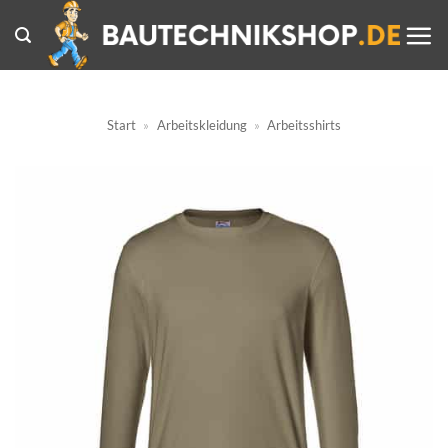
Zum
Inhalt
springen
Start
»
Arbeitskleidung
»
Arbeitsshirts