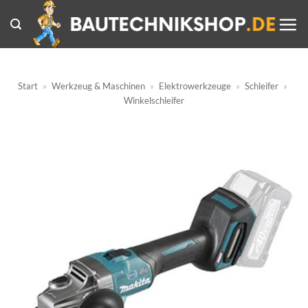
Zum
Inhalt
springen
Start
»
Werkzeug & Maschinen
»
Elektrowerkzeuge
»
Schleifer
»
Winkelschleifer