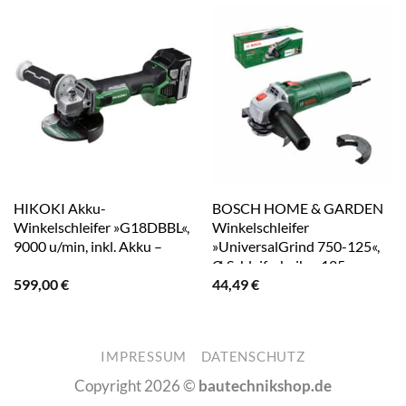
HIKOKI Akku-
BOSCH HOME & GARDEN
Winkelschleifer »G18DBBL«,
Winkelschleifer
9000 u/min, inkl. Akku –
»UniversalGrind 750-125«,
gruen
Ø Schleifscheibe: 125 mm –
599,00
€
44,49
€
gruen
IMPRESSUM
DATENSCHUTZ
Copyright 2026 ©
bautechnikshop.de