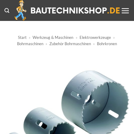
Zum
Inhalt
springen
Start
»
Werkzeug & Maschinen
»
Elektrowerkzeuge
»
Bohrmaschinen
»
Zubehör Bohrmaschinen
»
Bohrkronen