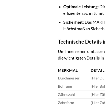
Optimale Leistung:
Die
effizienten Schnitt mi
Sicherheit:
Das MAKITA 
Höchstmaß an Sicherhei
Technische Details 
Um Ihnen einen umfassend
die wichtigsten Details i
MERKMAL
DETAIL
Durchmesser
[Hier Du
Bohrung
[Hier Bo
Zähnezahl
[Hier Zäh
Zahnform
[Hier Za