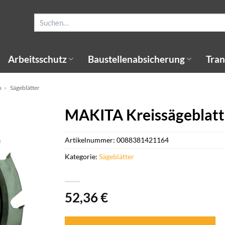
Suchen
nach:
Arbeitsschutz
Baustellenabsicherung
Tran
n
»
Sägeblätter
MAKITA Kreissägeblatt
Artikelnummer:
0088381421164
Kategorie:
Sägeblätter
52,36
€