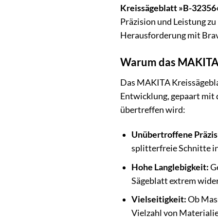
Kreissägeblatt »B-32356
Präzision und Leistung zu
Herausforderung mit Bra
Warum das MAKITA Kr
Das MAKITA Kreissägeblatt
Entwicklung, gepaart mit
übertreffen wird:
Unübertroffene Präzis
splitterfreie Schnitte 
Hohe Langlebigkeit:
Ge
Sägeblatt extrem wider
Vielseitigkeit:
Ob Mass
Vielzahl von Materiali