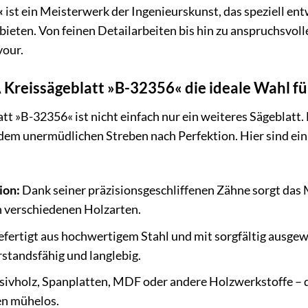
«
ist ein Meisterwerk der Ingenieurskunst, das speziell en
 bieten. Von feinen Detailarbeiten bis hin zu anspruchsvol
vour.
eissägeblatt »B-32356« die ideale Wahl für 
 »B-32356« ist nicht einfach nur ein weiteres Sägeblatt. 
 dem unermüdlichen Streben nach Perfektion. Hier sind ei
ion:
Dank seiner präzisionsgeschliffenen Zähne sorgt das
in verschiedenen Holzarten.
fertigt aus hochwertigem Stahl und mit sorgfältig ausgew
standsfähig und langlebig.
ivholz, Spanplatten, MDF oder andere Holzwerkstoffe – 
en mühelos.