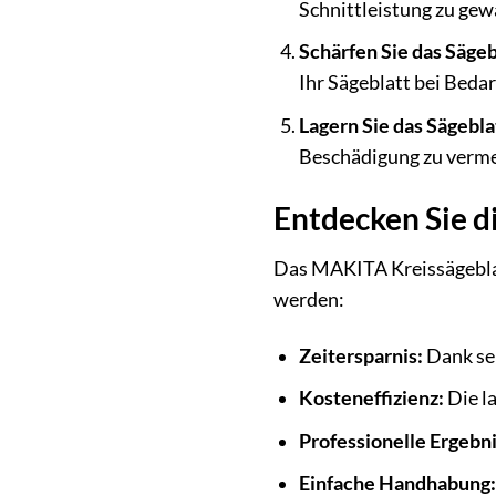
Schnittleistung zu gew
Schärfen Sie das Sägeb
Ihr Sägeblatt bei Beda
Lagern Sie das Sägeblat
Beschädigung zu verme
Entdecken Sie d
Das MAKITA Kreissägeblatt
werden:
Zeitersparnis:
Dank sei
Kosteneffizienz:
Die l
Professionelle Ergebni
Einfache Handhabung: