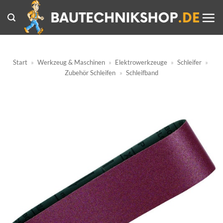
Zum
Inhalt
springen
Start
»
Werkzeug & Maschinen
»
Elektrowerkzeuge
»
Schleifer
»
Zubehör Schleifen
»
Schleifband