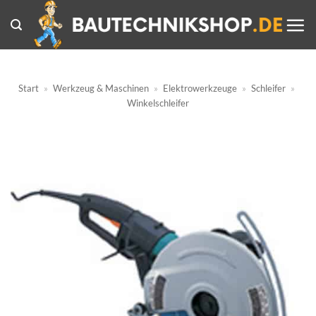
Zum
Inhalt
springen
Start
»
Werkzeug & Maschinen
»
Elektrowerkzeuge
»
Schleifer
»
Winkelschleifer