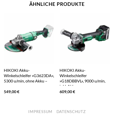
ÄHNLICHE PRODUKTE
HIKOKI Akku-
HIKOKI Akku-
Winkelschleifer »G3623DA«,
Winkelschleifer
5300 u/min, ohne Akku –
»G18DBBVL«, 9000 u/min,
gruen
inkl. Akku – gruen
549,00
€
609,00
€
IMPRESSUM
DATENSCHUTZ