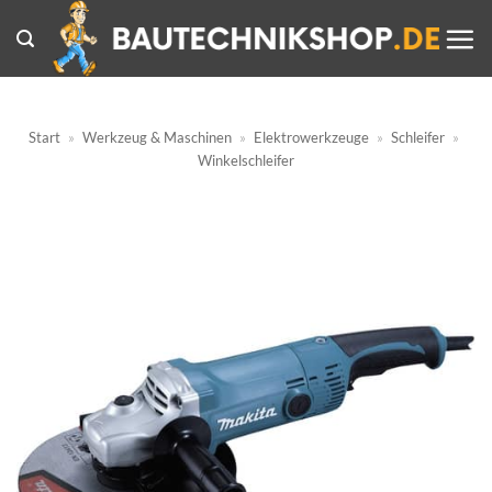
Zum
Inhalt
springen
Start
»
Werkzeug & Maschinen
»
Elektrowerkzeuge
»
Schleifer
»
Winkelschleifer