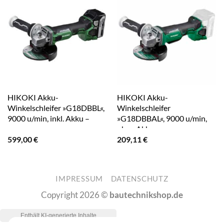
HIKOKI Akku-
HIKOKI Akku-
Winkelschleifer »G18DBBL«,
Winkelschleifer
9000 u/min, inkl. Akku –
»G18DBBAL«, 9000 u/min,
gruen
ohne Akku – gruen
599,00
€
209,11
€
IMPRESSUM
DATENSCHUTZ
Copyright 2026 ©
bautechnikshop.de