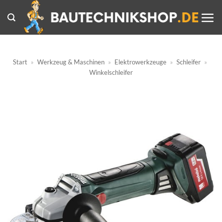
Zum
Inhalt
springen
Start
»
Werkzeug & Maschinen
»
Elektrowerkzeuge
»
Schleifer
»
Winkelschleifer