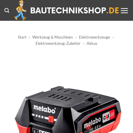
Zum
Inhalt
springen
Start
»
Werkzeug & Maschinen
»
Elektrowerkzeuge
»
Elektrowerkzeug-Zubehör
»
Akkus