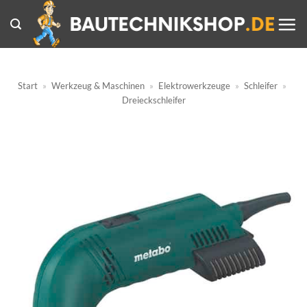
Zum
Inhalt
springen
Start
»
Werkzeug & Maschinen
»
Elektrowerkzeuge
»
Schleifer
»
Dreieckschleifer