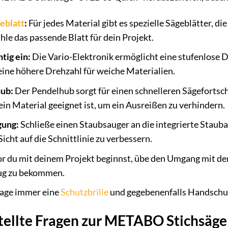
eblatt
:
Für jedes Material gibt es spezielle Sägeblätter, di
e das passende Blatt für dein Projekt.
htig ein:
Die Vario-Elektronik ermöglicht eine stufenlose D
eine höhere Drehzahl für weiche Materialien.
hub:
Der Pendelhub sorgt für einen schnelleren Sägefortschrit
ein Material geeignet ist, um ein Ausreißen zu verhindern.
gung:
Schließe einen Staubsauger an die integrierte Stau
icht auf die Schnittlinie zu verbessern.
r du mit deinem Projekt beginnst, übe den Umgang mit der
ug zu bekommen.
age immer eine
Schutzbrille
und gegebenenfalls Handschuh
tellte Fragen zur METABO Stichsäg