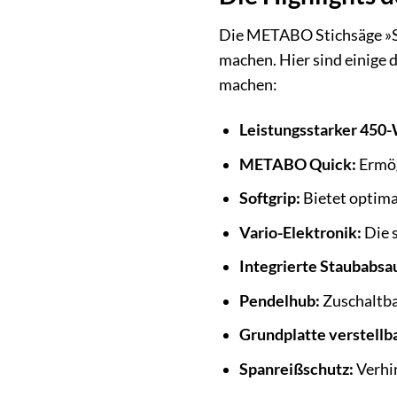
Die METABO Stichsäge »ST
machen. Hier sind einige
machen:
Leistungsstarker 450
METABO Quick:
Ermög
Softgrip:
Bietet optima
Vario-Elektronik:
Die 
Integrierte Staubabsa
Pendelhub:
Zuschaltba
Grundplatte verstellba
Spanreißschutz:
Verhin