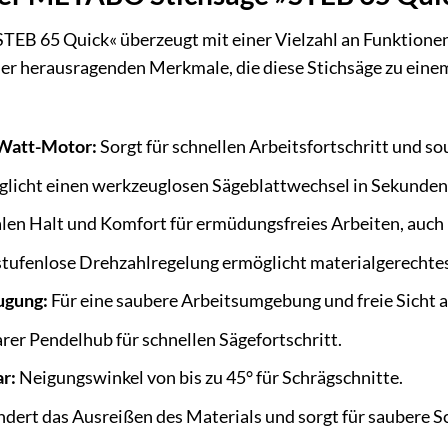
EB 65 Quick« überzeugt mit einer Vielzahl an Funktionen
 der herausragenden Merkmale, die diese Stichsäge zu ein
-Watt-Motor:
Sorgt für schnellen Arbeitsfortschritt und s
licht einen werkzeuglosen Sägeblattwechsel in Sekunden
len Halt und Komfort für ermüdungsfreies Arbeiten, auch 
stufenlose Drehzahlregelung ermöglicht materialgerechtes
ugung:
Für eine saubere Arbeitsumgebung und freie Sicht au
rer Pendelhub für schnellen Sägefortschritt.
r:
Neigungswinkel von bis zu 45° für Schrägschnitte.
dert das Ausreißen des Materials und sorgt für saubere S