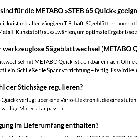
 sind für die METABO »STEB 65 Quick« geeign
« ist mit allen gängigen T-Schaft-Sägeblättern kompatibe
 Metall, Kunststoff) auszuwählen, um optimale Ergebnisse z
er werkzeuglose Sägeblattwechsel (METABO Q
ttwechsel mit METABO Quick ist denkbar einfach: Öffne d
tt ein. Schließe die Spannvorrichtung – fertig! Es wird ke
l der Stichsäge regulieren?
uick« verfügt über eine Vario-Elektronik, die eine stufen
eweilige Material anpassen.
gung im Lieferumfang enthalten?