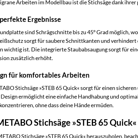
ligrane Arbeiten im Modellbau ist die Stichsäge dank ihrer
 perfekte Ergebnisse
undplatte sind Schrägschnitte bis zu 45° Grad möglich, wo
eißschutz sorgt für saubere Schnittkanten und verhindert
 wichtig ist. Die integrierte Staubabsaugung sorgt für ei
ision zusätzlich erhöht.
gn für komfortables Arbeiten
TABO Stichsäge »STEB 65 Quick« sorgt für einen sicheren 
 Design ermöglicht eine einfache Handhabung und optimale
 konzentrieren, ohne dass deine Hände ermüden.
 METABO Stichsäge »STEB 65 Quick«
METABO Stichsäge »STEB 65 Quick« herauszuholen, beacht