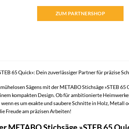
ZUM PARTNERSHOP
TEB 65 Quick«: Dein zuverlässiger Partner für präzise Sch
s mühelosen Sägens mit der METABO Stichsäge »STEB 65 Qu
einem kompakten Design. Ob für ambitionierte Heimwerker
, wenn es um exakte und saubere Schnitte in Holz, Metall od
die Freude am präzisen Arbeiten!
 der METABO Stichsäge »STEB 65 Qui