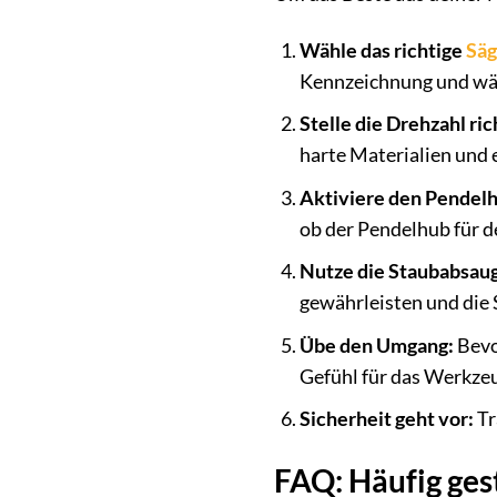
Wähle das richtige
Säg
Kennzeichnung und wähl
Stelle die Drehzahl ric
harte Materialien und 
Aktiviere den Pendel
ob der Pendelhub für d
Nutze die Staubabsau
gewährleisten und die S
Übe den Umgang:
Bevo
Gefühl für das Werkze
Sicherheit geht vor:
Tr
FAQ: Häufig ges