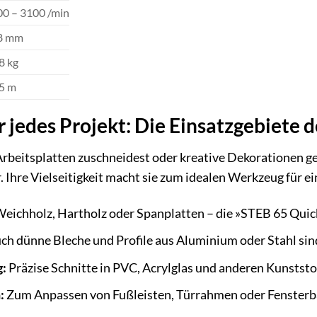
00 – 3100 /min
8 mm
8 kg
.5 m
ür jedes Projekt: Die Einsatzgebiete
 Arbeitsplatten zuschneidest oder kreative Dekorationen 
r. Ihre Vielseitigkeit macht sie zum idealen Werkzeug für 
eichholz, Hartholz oder Spanplatten – die »STEB 65 Quic
ch dünne Bleche und Profile aus Aluminium oder Stahl sind
g:
Präzise Schnitte in PVC, Acrylglas und anderen Kunststo
:
Zum Anpassen von Fußleisten, Türrahmen oder Fensterbän