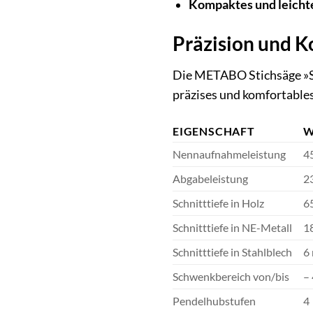
Kompaktes und leicht
Präzision und K
Die METABO Stichsäge »ST
präzises und komfortable
EIGENSCHAFT
W
Nennaufnahmeleistung
4
Abgabeleistung
2
Schnitttiefe in Holz
6
Schnitttiefe in NE-Metall
1
Schnitttiefe in Stahlblech
6
Schwenkbereich von/bis
– 
Pendelhubstufen
4