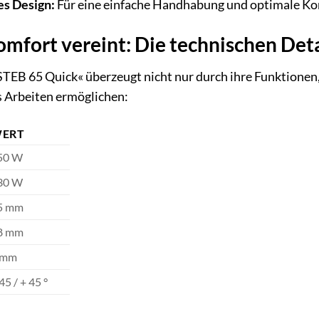
es Design:
Für eine einfache Handhabung und optimale Kon
omfort vereint: Die technischen Deta
EB 65 Quick« überzeugt nicht nur durch ihre Funktionen, 
s Arbeiten ermöglichen:
ERT
50 W
30 W
5 mm
8 mm
 mm
45 / + 45 °