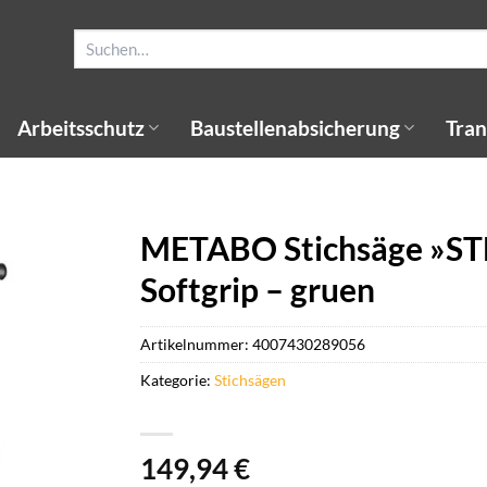
Suchen
nach:
Arbeitsschutz
Baustellenabsicherung
Tran
METABO Stichsäge »STE
Softgrip – gruen
Artikelnummer:
4007430289056
Kategorie:
Stichsägen
149,94
€