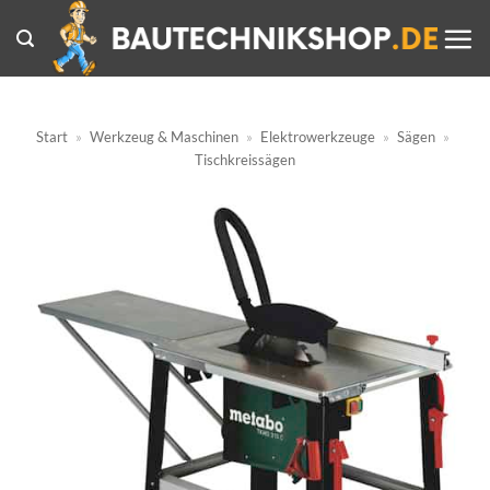
Zum
Inhalt
springen
Start
»
Werkzeug & Maschinen
»
Elektrowerkzeuge
»
Sägen
»
Tischkreissägen