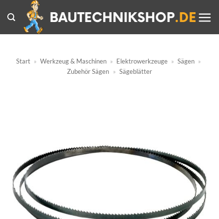
Zum
Inhalt
springen
Start
»
Werkzeug & Maschinen
»
Elektrowerkzeuge
»
Sägen
»
Zubehör Sägen
»
Sägeblätter