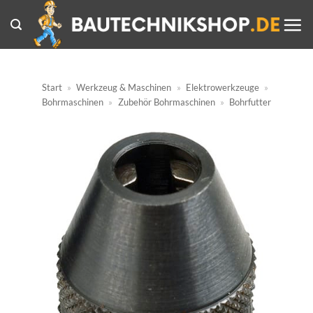
Zum
Inhalt
springen
Start
»
Werkzeug & Maschinen
»
Elektrowerkzeuge
»
Bohrmaschinen
»
Zubehör Bohrmaschinen
»
Bohrfutter