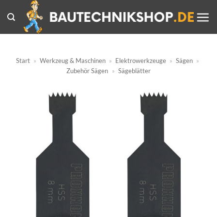
Zum
Inhalt
springen
Start
»
Werkzeug & Maschinen
»
Elektrowerkzeuge
»
Sägen
»
Zubehör Sägen
»
Sägeblätter