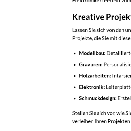
Elektroniker:
Perfekt zum 
Kreative Projek
Lassen Sie sich von den u
Projekte, die Sie mit die
Modellbau:
Detaillier
Gravuren:
Personalisi
Holzarbeiten:
Intarsie
Elektronik:
Leiterplat
Schmuckdesign:
Erstel
Stellen Sie sich vor, wie
verleihen Ihren Projekten