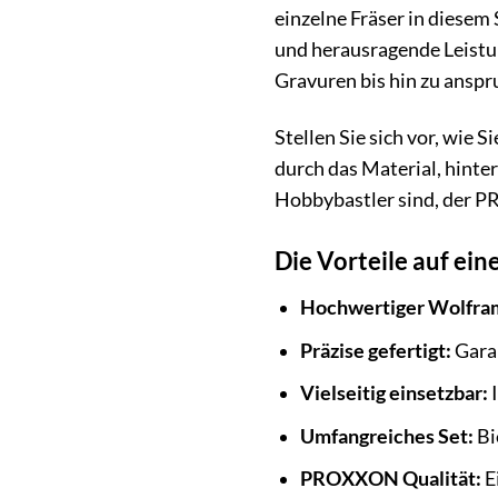
einzelne Fräser in diese
und herausragende Leistun
Gravuren bis hin zu anspr
Stellen Sie sich vor, wie
durch das Material, hinte
Hobbybastler sind, der PR
Die Vorteile auf eine
Hochwertiger Wolfra
Präzise gefertigt:
Garan
Vielseitig einsetzbar:
I
Umfangreiches Set:
Bi
PROXXON Qualität:
E