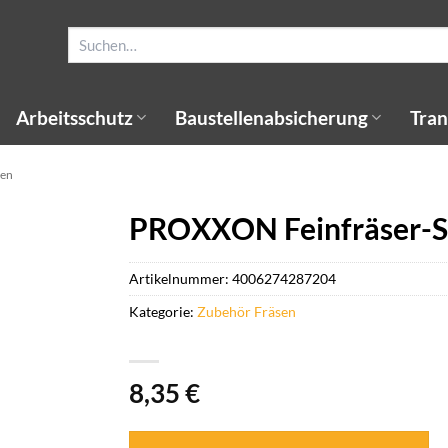
Suchen
nach:
Arbeitsschutz
Baustellenabsicherung
Tran
sen
PROXXON Feinfräser-S
Artikelnummer:
4006274287204
Kategorie:
Zubehör Fräsen
8,35
€