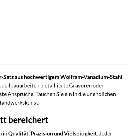
r-Satz aus hochwertigem Wolfram-Vanadium-Stahl
odellbauarbeiten, detaillierte Gravuren oder
hste Ansprüche. Tauchen Sie ein in die unendlichen
r Handwerkskunst.
t bereichert
n in
Qualität, Präzision und Vielseitigkeit
. Jeder