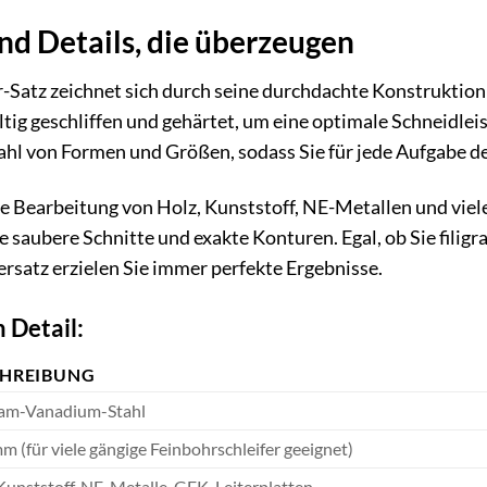
nd Details, die überzeugen
atz zeichnet sich durch seine durchdachte Konstruktion
ltig geschliffen und gehärtet, um eine optimale Schneidle
zahl von Formen und Größen, sodass Sie für jede Aufgabe 
 die Bearbeitung von Holz, Kunststoff, NE-Metallen und vie
 saubere Schnitte und exakte Konturen. Egal, ob Sie filigr
rsatz erzielen Sie immer perfekte Ergebnisse.
 Detail:
CHREIBUNG
am-Vanadium-Stahl
m (für viele gängige Feinbohrschleifer geeignet)
Kunststoff, NE-Metalle, GFK, Leiterplatten