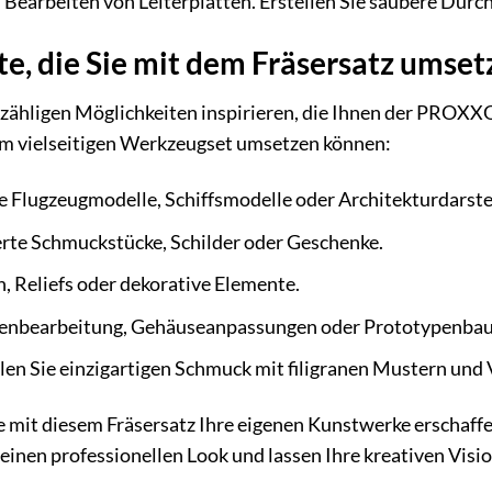
Bearbeiten von Leiterplatten. Erstellen Sie saubere Durc
te, die Sie mit dem Fräsersatz umse
nzähligen Möglichkeiten inspirieren, die Ihnen der PROXXON
sem vielseitigen Werkzeugset umsetzen können:
te Flugzeugmodelle, Schiffsmodelle oder Architekturdarste
erte Schmuckstücke, Schilder oder Geschenke.
n, Reliefs oder dekorative Elemente.
tenbearbeitung, Gehäuseanpassungen oder Prototypenbau
len Sie einzigartigen Schmuck mit filigranen Mustern und
 Sie mit diesem Fräsersatz Ihre eigenen Kunstwerke erschaf
 einen professionellen Look und lassen Ihre kreativen Visi