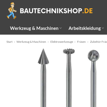
Zum
Inhalt
springen
Werkzeug & Maschinen
Arbeitskleidung
Start
»
Werkzeug & Maschinen
»
Elektrowerkzeuge
»
Fräsen
»
Zubehör Frä