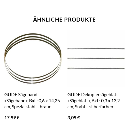
ÄHNLICHE PRODUKTE
GÜDE Sägeband
GÜDE Dekupiersägeblatt
»Sägeband«, BxL: 0,6 x 14,25
»Sägeblatt«, BxL: 0,3 x 13,2
cm, Spezialstahl – braun
cm, Stahl – silberfarben
17,99
€
3,09
€