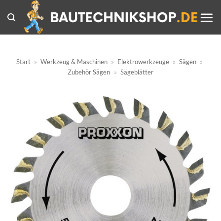
Zum
Inhalt
springen
Start
»
Werkzeug & Maschinen
»
Elektrowerkzeuge
»
Sägen
»
Zubehör Sägen
»
Sägeblätter