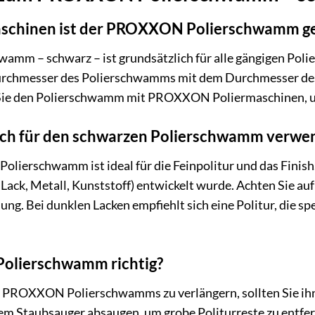
aschinen ist der PROXXON Polierschwamm ge
m – schwarz – ist grundsätzlich für alle gängigen Polie
Durchmesser des Polierschwamms mit dem Durchmesser des 
Sie den Polierschwamm mit PROXXON Poliermaschinen, um 
l ich für den schwarzen Polierschwamm verwe
erschwamm ist ideal für die Feinpolitur und das Finish. V
 Lack, Metall, Kunststoff) entwickelt wurde. Achten Sie au
. Bei dunklen Lacken empfiehlt sich eine Politur, die sp
 Polierschwamm richtig?
 PROXXON Polierschwamms zu verlängern, sollten Sie ih
 Staubsauger absaugen, um grobe Politurreste zu entfern