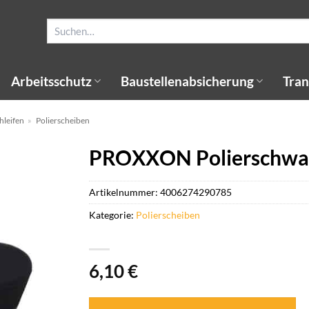
Suchen
nach:
Arbeitsschutz
Baustellenabsicherung
Tran
hleifen
»
Polierscheiben
PROXXON Polierschwa
Artikelnummer:
4006274290785
Kategorie:
Polierscheiben
6,10
€