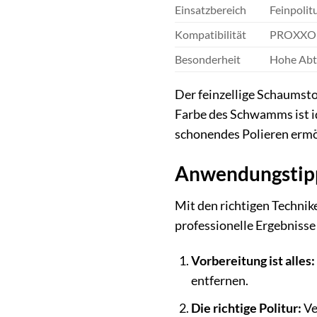
Einsatzbereich
Feinpolit
Kompatibilität
PROXXON 
Besonderheit
Hohe Abtr
Der feinzellige Schaumsto
Farbe des Schwamms ist id
schonendes Polieren ermö
Anwendungstipps
Mit den richtigen Techn
professionelle Ergebnisse 
Vorbereitung ist alles:
entfernen.
Die richtige Politur:
Ve