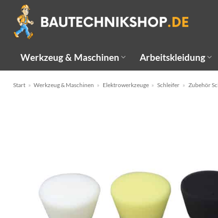
Zum
Inhalt
springen
Werkzeug & Maschinen
Arbeitskleidung
Start
»
Werkzeug & Maschinen
»
Elektrowerkzeuge
»
Schleifer
»
Zubehör Sc