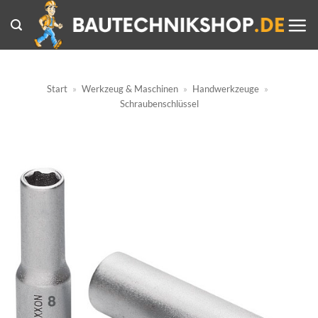
Zum
Inhalt
springen
Start
»
Werkzeug & Maschinen
»
Handwerkzeuge
»
Schraubenschlüssel