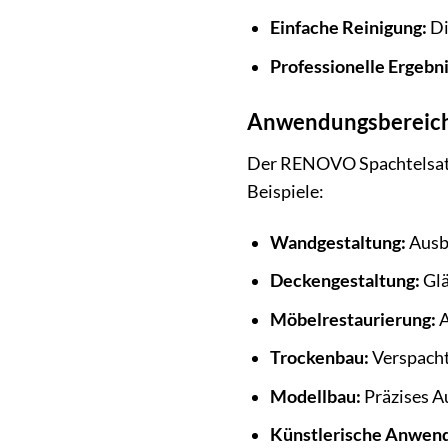
Einfache Reinigung:
Di
Professionelle Ergebni
Anwendungsbereich
Der RENOVO Spachtelsatz »
Beispiele:
Wandgestaltung:
Ausbe
Deckengestaltung:
Glä
Möbelrestaurierung:
A
Trockenbau:
Verspacht
Modellbau:
Präzises A
Künstlerische Anwen