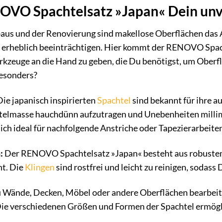
O Spachtelsatz »Japan« Dein unver
baus und der Renovierung sind makellose Oberflächen das 
erheblich beeinträchtigen. Hier kommt der RENOVO Spachte
rkzeuge an die Hand zu geben, die Du benötigst, um Oberf
besonders?
ie japanisch inspirierten
Spachtel
sind bekannt für ihre a
htelmasse hauchdünn aufzutragen und Unebenheiten millime
ich ideal für nachfolgende Anstriche oder Tapezierarbeite
:
Der RENOVO Spachtelsatz »Japan« besteht aus robustem 
ht. Die
Klingen
sind rostfrei und leicht zu reinigen, sodas
 Wände, Decken, Möbel oder andere Oberflächen bearbeiten
e verschiedenen Größen und Formen der Spachtel ermöglic