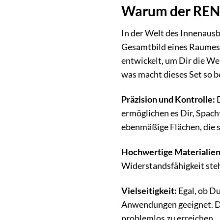
Warum der RENOV
In der Welt des Innenaus
Gesamtbild eines Raumes 
entwickelt, um Dir die We
was macht dieses Set so 
Präzision und Kontrolle:
D
ermöglichen es Dir, Spac
ebenmäßige Flächen, die s
Hochwertige Materialien
Widerstandsfähigkeit ste
Vielseitigkeit:
Egal, ob Du
Anwendungen geeignet. Di
problemlos zu erreichen.