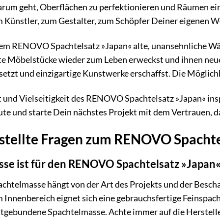
darum geht, Oberflächen zu perfektionieren und Räumen ein
 Künstler, zum Gestalter, zum Schöpfer Deiner eigenen We
 dem RENOVO Spachtelsatz »Japan« alte, unansehnliche Wän
te Möbelstücke wieder zum Leben erweckst und ihnen neuen 
etzt und einzigartige Kunstwerke erschaffst. Die Möglichk
ät und Vielseitigkeit des RENOVO Spachtelsatz »Japan« in
ute und starte Dein nächstes Projekt mit dem Vertrauen, 
estellte Fragen zum RENOVO Spachte
se ist für den RENOVO Spachtelsatz »Japan«
achtelmasse hängt von der Art des Projekts und der Bescha
 Innenbereich eignet sich eine gebrauchsfertige Feinspac
tgebundene Spachtelmasse. Achte immer auf die Herstelle