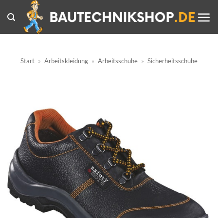
Zum
Inhalt
springen
Start
»
Arbeitskleidung
»
Arbeitsschuhe
»
Sicherheitsschuhe