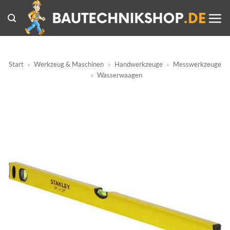
Zum
Inhalt
springen
Start
»
Werkzeug & Maschinen
»
Handwerkzeuge
»
Messwerkzeuge
»
Wasserwaagen