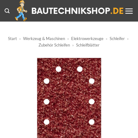
Zum
Inhalt
springen
Start
»
Werkzeug & Maschinen
»
Elektrowerkzeuge
»
Schleifer
»
Zubehör Schleifen
»
Schleifblätter