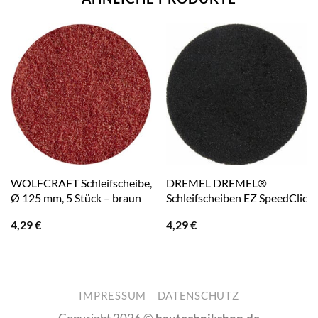
WOLFCRAFT Schleifscheibe,
DREMEL DREMEL®
Ø 125 mm, 5 Stück – braun
Schleifscheiben EZ SpeedClic
4,29
€
4,29
€
IMPRESSUM
DATENSCHUTZ