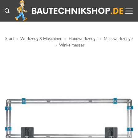
Zum
Inhalt
springen
Start
»
Werkzeug & Maschinen
»
Handwerkzeuge
»
Messwerkzeuge
»
Winkelmesser